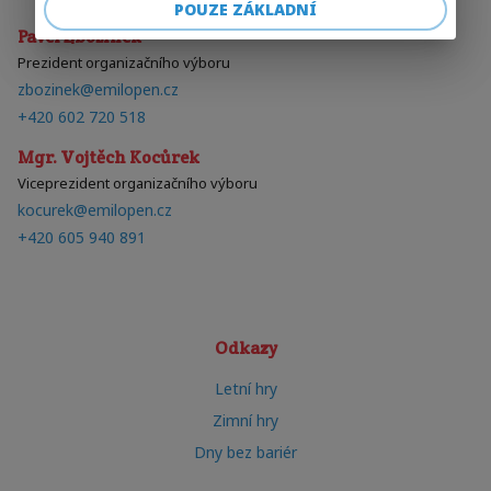
POUZE ZÁKLADNÍ
Pavel Zbožínek
Prezident organizačního výboru
zbozinek@emilopen.cz
+420 602 720 518
Mgr. Vojtěch Kocůrek
Viceprezident organizačního výboru
kocurek@emilopen.cz
+420 605 940 891
Odkazy
Letní hry
Zimní hry
Dny bez bariér