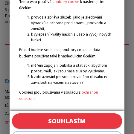
Tento web používá
soubory cookie
k následujícím
činnost v jejich prospěch.
účelům:
S poděkováním a úctou,
Pavel Zbožínek,
provoz a správa služeb, jako je sledování
prezident Emil Open
výpadků a ochrana proti spamu, podvodu a
zneužití,
k vylepšení kvality našich služeb a vývoji nových
funkcí.
Pokud budete souhlasit, soubory cookie a data
budeme používat také k následujícím účelům:
Emil Open
měření zapojení publika a statistik, abychom
porozuměli, jak jsou naše služby využívány,
k zobrazování personalizovaného obsahu (v
Emilova Sportovní, z.s.
závislosti na vašem nastavení)
Malinovského náměstí 603/4
Cookies jsou používána v souladu s
ochranou
602 00 Brno, Česká Republika
soukromí
.
IČ: 067 07 785
Zapsaná Krajským soudem v Brně, 23497 L
SOUHLASÍM
emilova-sportovní.cz
Organizační výbor