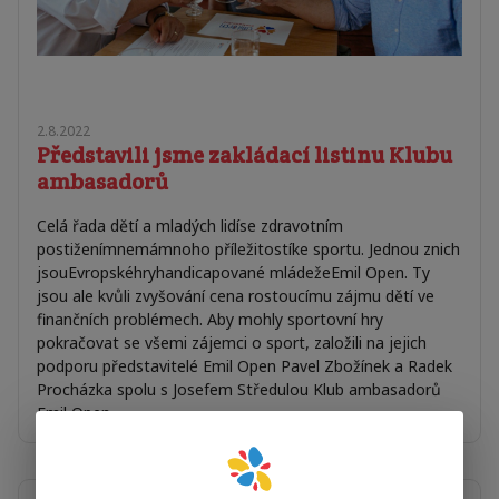
2.8.2022
Představili jsme zakládací listinu Klubu
ambasadorů
Celá řada dětí a mladých lidíse zdravotním
postiženímnemámnoho příležitostíke sportu. Jednou znich
jsouEvropskéhryhandicapované mládežeEmil Open. Ty
jsou ale kvůli zvyšování cena rostoucímu zájmu dětí ve
finančních problémech. Aby mohly sportovní hry
pokračovat se všemi zájemci o sport, založili na jejich
podporu představitelé Emil Open Pavel Zbožínek a Radek
Procházka spolu s Josefem Středulou Klub ambasadorů
Emil Open.