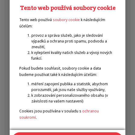
Tento web používá soubory cookie
Tento web používá
soubory cookie
k následujícím
účelům:
provoz a správa služeb, jako je sledování
výpadků a ochrana proti spamu, podvodu a
zneužití,
k vylepšení kvality našich služeb a vývoji nových
funkcí.
Pokud budete souhlasit, soubory cookie a data
budeme používat také k následujícím účelům:
2.8.2022
měření zapojení publika a statistik, abychom
Zakládáme Klub ambasadorů Emil Open
porozuměli, jak jsou naše služby využívány,
k zobrazování personalizovaného obsahu (v
závislosti na vašem nastavení)
S rostoucím zájmem o Emil Open, Evropské hry
Cookies jsou používána v souladu s
ochranou
handicapované mládeže, inicioval Josef Středula vznik
soukromí
.
Klubu ambasadorů. Společně s prezidentem Emil Open
Pavlem Zbožínkem a paralympionikem Radkem
Procházkou byla myšlenka rozvinuta a Vy nyní můžete