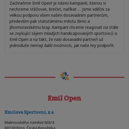
Zachraňme Emil Open! je název kampaně, kterou si
nechceme stěžovat, brečet, naříkat … Jsme vděčni za
velkou podporu všem našim dosavadním partnerům,
především pak statutárnímu městu Brno a
Jihomoravskému kraji. Kampaní chceme reagovat na stále
se zvyšující zájem mladých handicapovaných sportovců o
Emil Open a na fakt, že naši dosavadní partneři už
jednoduše nemají další možnosti, jak naše hry podpořit.
Emil Open
Emilova Sportovní, z.s.
Malinovského náměstí 603/4
602 00 Brno, Česká Republika