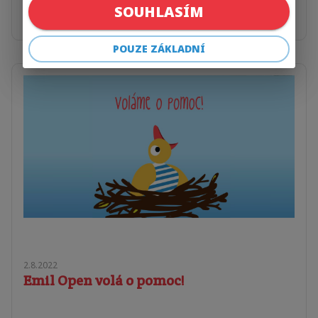
zjistit více. Proč klub vznikl, za jakým účelem a jaká je
SOUHLASÍM
myšlenka? To se dozvíte v krátkém úvodním videu.
POUZE ZÁKLADNÍ
2.8.2022
Emil Open volá o pomoc!