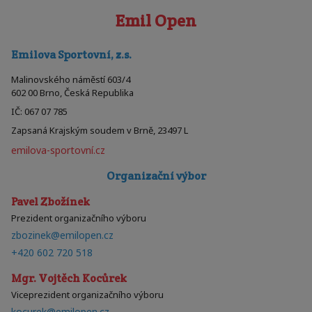
Emil Open
Emilova Sportovní, z.s.
Malinovského náměstí 603/4
602 00 Brno, Česká Republika
IČ: 067 07 785
Zapsaná Krajským soudem v Brně, 23497 L
emilova-sportovní.cz
Organizační výbor
Pavel Zbožínek
Prezident organizačního výboru
zbozinek@emilopen.cz
+420 602 720 518
Mgr. Vojtěch Kocůrek
Viceprezident organizačního výboru
kocurek@emilopen.cz