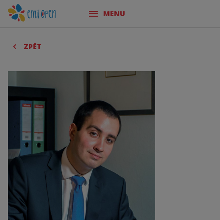
MENU
ZPĚT